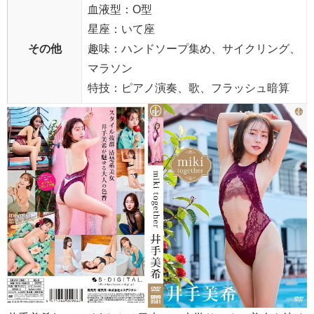
血液型：O型
星座：いて座
その他
趣味：ハンドソープ集め、サイクリング、
マラソン
特技：ピアノ演奏、歌、フラッシュ暗算