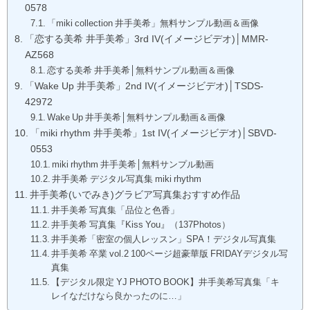
0578
「miki collection 井手美希」無料サンプル動画＆画像
「恋する美希 井手美希」3rd IV(イメージビデオ)│MMR-
AZ568
恋する美希 井手美希│無料サンプル動画＆画像
「Wake Up 井手美希」2nd IV(イメージビデオ)│TSDS-
42972
Wake Up 井手美希│無料サンプル動画＆画像
「miki rhythm 井手美希」1st IV(イメージビデオ)│SBVD-
0553
miki rhythm 井手美希│無料サンプル動画
井手美希 デジタル写真集 miki rhythm
井手美希(いでみき)グラビア写真集おすすめ作品
井手美希 写真集「品位と色香」
井手美希 写真集『Kiss You』（137Photos）
井手美希「密室の個人レッスン」SPA！デジタル写真集
井手美希 卒業 vol.2 100ページ超豪華版 FRIDAYデジタル写
真集
【デジタル限定 YJ PHOTO BOOK】井手美希写真集「キ
レイなだけなら良かったのに…」