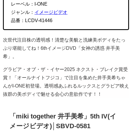
レーベル：I-ONE
ジャンル：
イメージビデオ
品番：LCDV-41446
次世代注目株の透明感！清楚な美貌と洗練美ボディをたっ
ぷり堪能してね！6thイメージDVD「女神の誘惑 井手美
希」。
グラビア・オブ・ザ・イヤー2025 ネクスト・ブレイク賞受
賞！「オールナイトフジコ」で注目を集めた井手美希ちゃ
んがI-ONE初登場。透明感あふれるルックスとグラビア映え
抜群の美ボディで魅せる会心の意欲作です！！
「miki together 井手美希」5th IV(イ
メージビデオ)│SBVD-0581