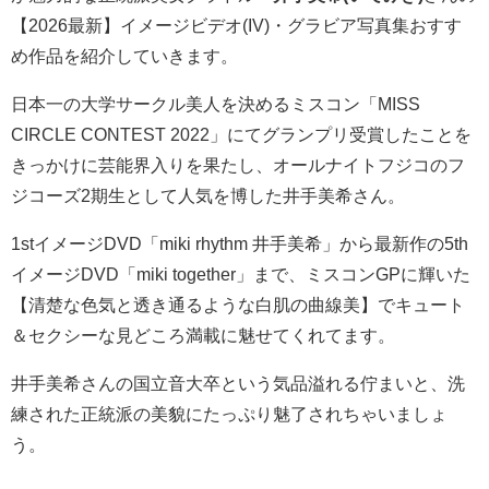
【2026最新】イメージビデオ(IV)・グラビア写真集おすす
め作品を紹介していきます。
日本一の大学サークル美人を決めるミスコン「MISS
CIRCLE CONTEST 2022」にてグランプリ受賞したことを
きっかけに芸能界入りを果たし、オールナイトフジコのフ
ジコーズ2期生として人気を博した井手美希さん。
1stイメージDVD「miki rhythm 井手美希」から最新作の5th
イメージDVD「miki together」まで、ミスコンGPに輝いた
【清楚な色気と透き通るような白肌の曲線美】でキュート
＆セクシーな見どころ満載に魅せてくれてます。
井手美希さんの国立音大卒という気品溢れる佇まいと、洗
練された正統派の美貌にたっぷり魅了されちゃいましょ
う。