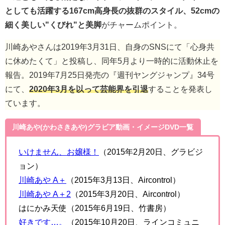
2016年1月には光文社の写真週刊誌「FLASH」主催のミ
ス・コンテスト、第10回『ミスFLASH2016』にてグランプ
リを獲得し注目を集める。
王道ともいえる清楚なアイドルフェイスにレースクイーン
としても活躍する167cm高身長の抜群のスタイル、52cmの
細く美しい"くびれ"と美脚
がチャームポイント。
川崎あやさんは2019年3月31日、自身のSNSにて「心身共
に休めたくて」と投稿し、同年5月より一時的に活動休止を
報告。2019年7月25日発売の『週刊ヤングジャンプ』34号
にて、
2020年3月を以って芸能界を引退
することを発表し
ています。
川崎あや(かわさきあや)グラビア動画・イメージDVD一覧
いけません、お嬢様！
（2015年2月20日、グラビジ