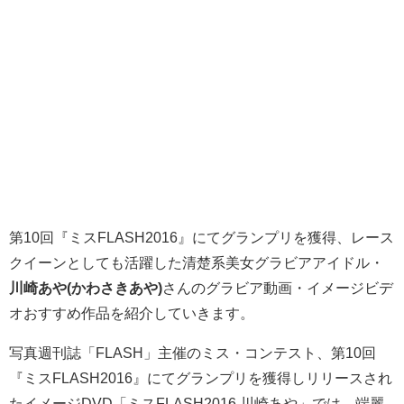
第10回『ミスFLASH2016』にてグランプリを獲得、レース
クイーンとしても活躍した清楚系美女グラビアアイドル・
川崎あや(かわさきあや)
さんのグラビア動画・イメージビデ
オおすすめ作品を紹介していきます。
写真週刊誌「FLASH」主催のミス・コンテスト、第10回
『ミスFLASH2016』にてグランプリを獲得しリリースされ
たイメージDVD「ミスFLASH2016 川崎あや」では、端麗
な清楚系アイドルフェイスに167cm高身長の抜群のスタイ
ル、52cmの細く美しい"くびれ"と美脚を小さめビキニや競