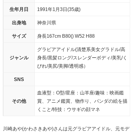
サイズ
身長167cm B80() W52 H88
グラビアアイドル(清楚系美女グラドル/高
ジャンル
身長/黒髪ロング/スレンダーボディ/美乳/く
びれ/美尻/美脚/透明感）
SNS
血液型：O型/星座：山羊座/趣味：映画鑑
その他
賞、アニメ鑑賞、物作り、パンダの絵を描
くこと/特技：ウサギの顔マネ