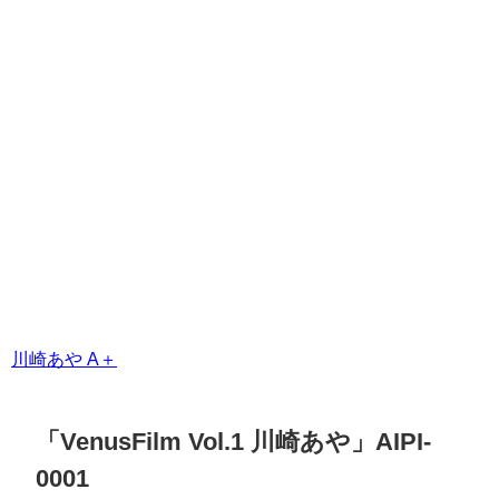
作品情報
「川崎あやA＋2」
発売日：2015/03/20
収録時間：30分
出演者：
川崎あや
メーカー：Aircontrol
レーベル：Aircon+
ジャンル：
イメージビデオ
品番：OAIP00164