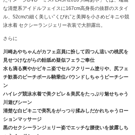
泳水着 セクシーランジェリー衣装で大胆露出。
さらに
川崎あやちゃんがカフェ店員に扮して四つん這いの桃尻を
見せつけながらの飴舐め疑似フェラご奉仕
水も滴る爽やかビキニ姿でセルフクリーム塗りや、尻フェ
チ歓喜のビーチボール騎乗位バウンドしちゃうビーチシー
ン
ハイレグ競泳水着で美クビレ＆美尻をたっぷり魅せちゃう
川遊びシーン
清楚な白ビキニで美乳をがっつり揉みしだかれちゃうロー
ションマッサージ
黒のセクシーランジェリー姿でエッチな腰使いを披露しち
ゃうベッドシーン
など、見どころ抜きどころ満載の疑似エロプレイでもたっ
ぷり魅せてくれてます。