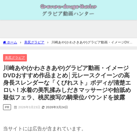
ホーム
美尻グラビア
川崎あや(かわさきあや)グラビア動画・イメージDVD
おすすめ作品まとめ│元レースクイーンの高身長スレンダーな「くびれスト」ボディが
清楚エロい！水着の美乳揉みしだきマッサージや飴舐め疑似フェラ、桃尻接写の騎乗
美尻グラビア
位バウンドを披露
川崎あや(かわさきあや)グラビア動画・イメージ
DVDおすすめ作品まとめ│元レースクイーンの高
身長スレンダーな「くびれスト」ボディが清楚エ
ロい！水着の美乳揉みしだきマッサージや飴舐め
疑似フェラ、桃尻接写の騎乗位バウンドを披露
PR
2026年3月23日
2026年3月24日
当サイトには広告が含まれています。